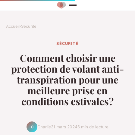
Accueil
›
Sécurité
SÉCURITÉ
Comment choisir une
protection de volant anti-
transpiration pour une
meilleure prise en
conditions estivales?
Charlie
31 mars 2024
6 min de lecture
C