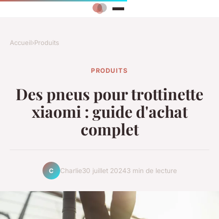
Accueil
›
Produits
PRODUITS
Des pneus pour trottinette
xiaomi : guide d'achat
complet
Charlie
30 juillet 2024
3 min de lecture
C