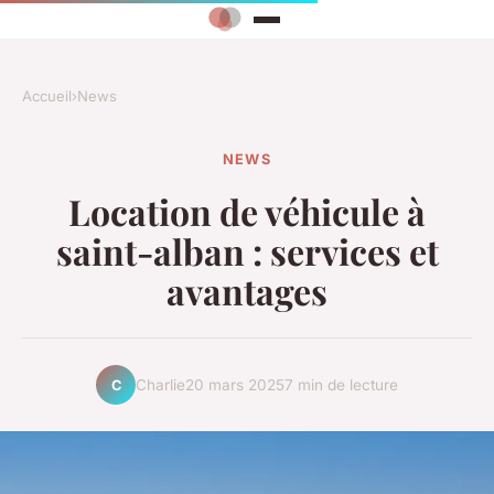
Accueil
›
News
NEWS
Location de véhicule à
saint-alban : services et
avantages
Charlie
20 mars 2025
7 min de lecture
C