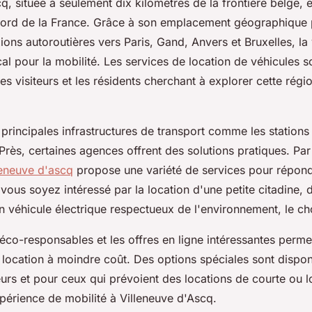
q, située à seulement dix kilomètres de la frontière belge, e
nord de la France. Grâce à son emplacement géographique pr
ons autoroutières vers Paris, Gand, Anvers et Bruxelles, la v
cal pour la mobilité. Les services de location de véhicules 
les visiteurs et les résidents cherchant à explorer cette régi
principales infrastructures de transport comme les stations
Près, certaines agences offrent des solutions pratiques. Pa
leneuve d'ascq
propose une variété de services pour répon
ous soyez intéressé par la location d'une petite citadine, d'
 véhicule électrique respectueux de l'environnement, le cho
éco-responsables et les offres en ligne intéressantes perme
 location à moindre coût. Des options spéciales sont dispon
urs et pour ceux qui prévoient des locations de courte ou 
xpérience de mobilité à Villeneuve d'Ascq.