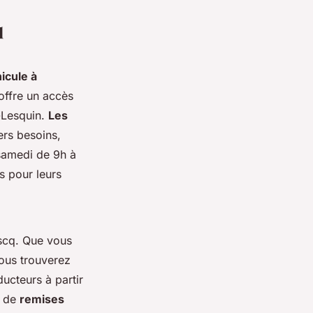
q
icule à
 offre un accès
e-Lesquin.
Les
ers besoins,
 samedi de 9h à
s pour leurs
scq. Que vous
ous trouverez
ucteurs à partir
t de
remises