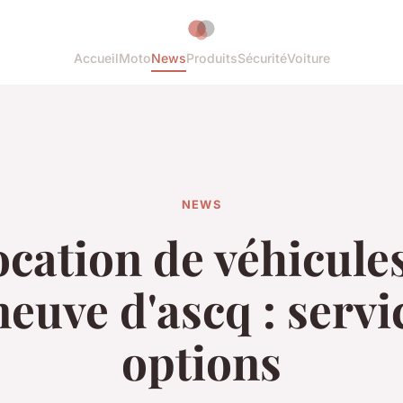
Accueil
Moto
News
Produits
Sécurité
Voiture
NEWS
cation de véhicule
neuve d'ascq : servi
options