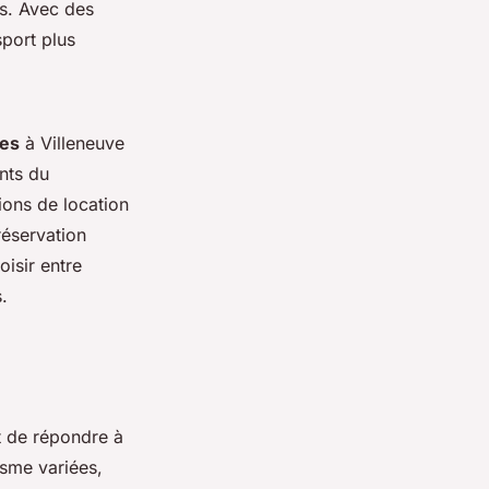
s. Avec des
sport plus
res
à Villeneuve
ents du
ions de location
réservation
oisir entre
.
 de répondre à
isme variées,