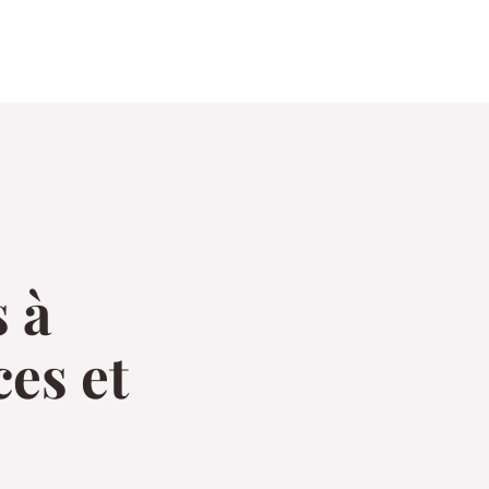
s à
ces et