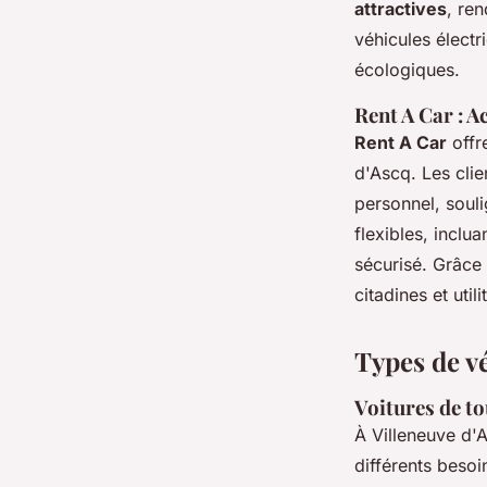
attractives
, re
véhicules électr
écologiques.
Rent A Car : Ac
Rent A Car
offr
d'Ascq. Les clie
personnel, souli
flexibles, inclu
sécurisé. Grâce
citadines et util
Types de v
Voitures de to
À Villeneuve d'
différents beso