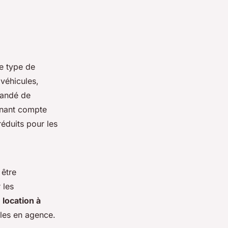
le type de
véhicules,
mandé de
enant compte
réduits pour les
 être
 les
 location à
les en agence.