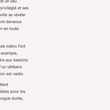
st un lieu
ivilégié et ses
ille se révèle
sont devenus
on en toute
 de métro Fort
r exemple,
dre aux besoins
un utilitaire
ix est vaste.
ttent
ibles pour les
longue durée,