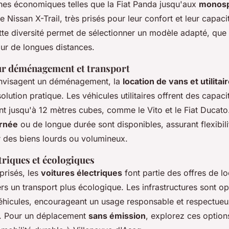
dines économiques telles que la Fiat Panda jusqu'aux
monosp
Nissan X-Trail, très prisés pour leur confort et leur capaci
te diversité permet de sélectionner un modèle adapté, que 
r de longues distances.
our déménagement et transport
envisagent un déménagement, la
location de vans et utilitai
olution pratique. Les véhicules utilitaires offrent des capaci
nt jusqu'à 12 mètres cubes, comme le Vito et le Fiat Ducato
urnée
ou de longue durée sont disponibles, assurant flexibilit
r des biens lourds ou volumineux.
triques et écologiques
prisés, les
voitures électriques
font partie des offres de lo
s un transport plus écologique. Les infrastructures sont o
éhicules, encourageant un usage responsable et respectue
t. Pour un déplacement
sans émission
, explorez ces option