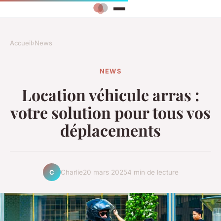
Accueil
›
News
NEWS
Location véhicule arras :
votre solution pour tous vos
déplacements
Charlie
20 mars 2025
4 min de lecture
C