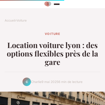
Accueil
›
Voiture
VOITURE
Location voiture lyon : des
options flexibles près de la
gare
Charlie
9 mai 2025
6 min de lecture
C