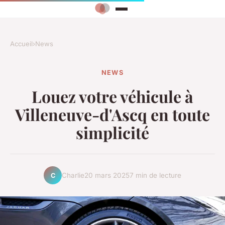
Accueil
›
News
NEWS
Louez votre véhicule à
Villeneuve-d'Ascq en toute
simplicité
Charlie
20 mars 2025
7 min de lecture
C