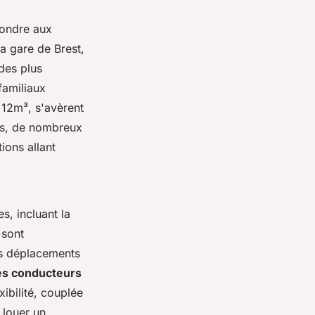
pondre aux
la gare de Brest,
 des plus
familiaux
 12m³, s'avèrent
ins, de nombreux
ions allant
s, incluant la
 sont
les déplacements
es conducteurs
xibilité, couplée
 louer un