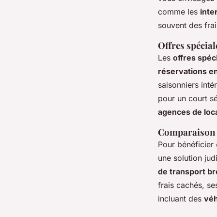
comme les
inte
souvent des frai
Offres spécial
Les
offres spéc
réservations en
saisonniers int
pour un court s
agences de loca
Comparaison d
Pour bénéficier 
une solution ju
de transport br
frais cachés, s
incluant des
véh