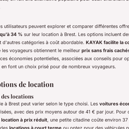
.
es utilisateurs peuvent explorer et comparer différentes offr
qu'à 34 %
sur leur location à Brest. Les options incluent d
t d'autres catégories à coût abordable.
KAYAK facilite la 
e les voyageurs obtiennent le meilleur
prix sans frais caché
 ces économies potentielles, associées aux conseils pour op
t, en font un choix prisé pour de nombreux voyageurs.
ptions de location
des locations
e à Brest peut varier selon le type choisi. Les
voitures éc
isées, avec des prix moyens autour de 41 € par jour. Pour 
e
location à prix réduit
, une petite citadine coûte environ 37 
 des
locations à court terme
ou optez pour des véhicules p