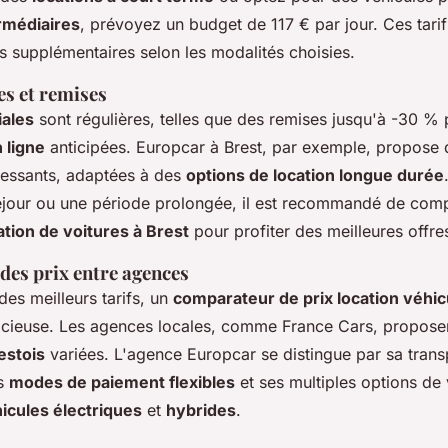
rmédiaires
, prévoyez un budget de 117 € par jour. Ces tarif
s supplémentaires selon les modalités choisies.
es et remises
iales
sont régulières, telles que des remises jusqu'à -30 % 
 ligne
anticipées. Europcar à Brest, par exemple, propose 
éressants, adaptées à des
options de location longue durée
éjour ou une période prolongée, il est recommandé de comp
tion de voitures à Brest
pour profiter des meilleures offre
es prix entre agences
des meilleurs tarifs, un
comparateur de prix location véhic
dicieuse. Les agences locales, comme France Cars, propos
estois
variées. L'agence Europcar se distingue par sa tran
es
modes de paiement flexibles
et ses multiples options de 
icules électriques
et
hybrides
.