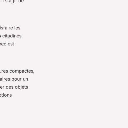
il s'agit de
sfaire les
s citadines
nce est
tures compactes,
taires pour un
er des objets
ptions