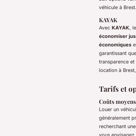
véhicule à Brest
KAYAK
Avec
KAYAK
, l
économiser jus
économiques
e
garantissant qu
transparence et
location à Bres
Tarifs et o
Coûts moyens 
Louer un véhicul
généralement pr
recherchant un
vous envisagez