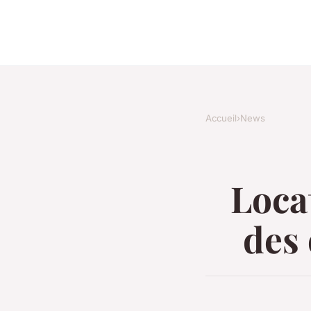
Accueil
›
News
Locat
des 