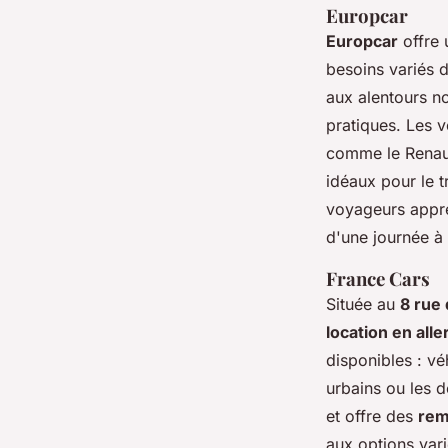
Europcar
Europcar
offre
besoins variés 
aux alentours no
pratiques. Les 
comme le Renau
idéaux pour le 
voyageurs appré
d'une journée à 
France Cars
Située au
8 rue
location en alle
disponibles : vé
urbains ou les 
et offre des
rem
aux options vari