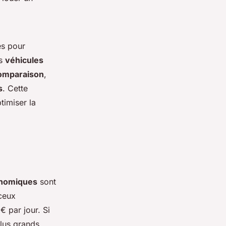
es pour
es
véhicules
comparaison
,
s
. Cette
timiser la
onomiques
sont
ceux
€ par jour. Si
lus grands