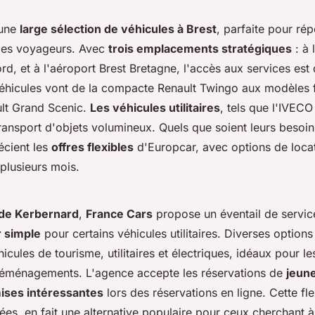
 une
large sélection de véhicules à Brest
, parfaite pour ré
des voyageurs. Avec
trois emplacements stratégiques
: à 
rd, et à l'aéroport Brest Bretagne, l'accès aux services est
véhicules vont de la compacte Renault Twingo aux modèles 
lt Grand Scenic.
Les véhicules utilitaires
, tels que l'IVECO
transport d'objets volumineux. Quels que soient leurs beso
cient les
offres flexibles
d'Europcar, avec options de locat
plusieurs mois.
 de Kerbernard
,
France Cars
propose un éventail de service
r simple
pour certains véhicules utilitaires. Diverses options
hicules de tourisme, utilitaires et électriques, idéaux pour 
déménagements. L'agence accepte les réservations de
jeun
ises intéressantes
lors des réservations en ligne. Cette fle
ées, en fait une alternative populaire pour ceux cherchant à