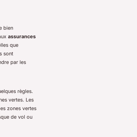
de bien
 aux
assurances
elles que
s sont
ndre par les
uelques règles.
nes vertes. Les
les zones vertes
isque de vol ou