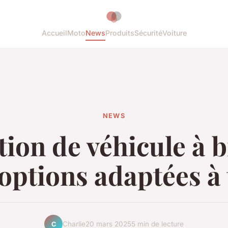
Accueil
Moto
News
Produits
Sécurité
Voiture
NEWS
ion de véhicule à b
options adaptées à
Charlie
20 mars 2025
5 min de lecture
C