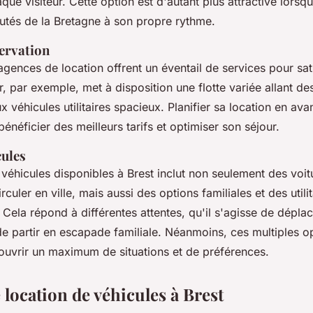
ue visiteur. Cette option est d'autant plus attractive lorsqu'
autés de la Bretagne à son propre rythme.
servation
agences de location offrent un éventail de services pour sati
r, par exemple, met à disposition une flotte variée allant de
véhicules utilitaires spacieux. Planifier sa location en ava
énéficier des meilleurs tarifs et optimiser son séjour.
cules
 véhicules disponibles à Brest inclut non seulement des voi
rculer en ville, mais aussi des options familiales et des utili
ela répond à différentes attentes, qu'il s'agisse de déplac
e partir en escapade familiale. Néanmoins, ces multiples o
ouvrir un maximum de situations et de préférences.
location de véhicules à Brest