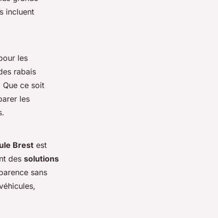
s incluent
pour les
des rabais
. Que ce soit
arer les
s.
ule Brest
est
ent des
solutions
sparence sans
véhicules,